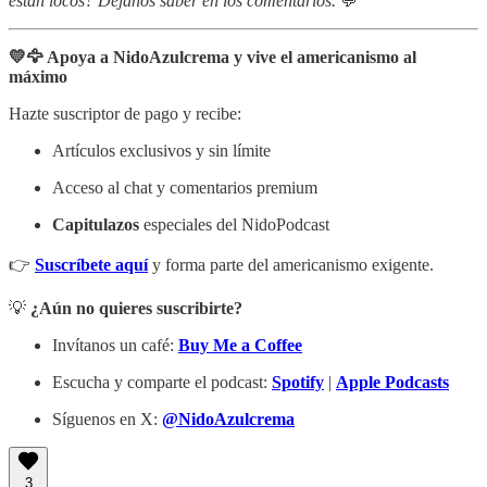
están locos? Déjanos saber en los comentarios.
💬
💛🦅 Apoya a NidoAzulcrema y vive el americanismo al
máximo
Hazte suscriptor de pago y recibe:
Artículos exclusivos y sin límite
Acceso al chat y comentarios premium
Capitulazos
especiales del NidoPodcast
👉
Suscríbete aquí
y forma parte del americanismo exigente.
💡
¿Aún no quieres suscribirte?
Invítanos un café:
Buy Me a Coffee
Escucha y comparte el podcast:
Spotify
|
Apple Podcasts
Síguenos en X:
@NidoAzulcrema
3