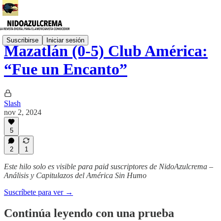
Suscribirse
Iniciar sesión
Mazatlán (0-5) Club América:
“Fue un Encanto”
Slash
nov 2, 2024
5
2
1
Este hilo solo es visible para paid suscriptores de NidoAzulcrema –
Análisis y Capitulazos del América Sin Humo
Suscríbete para ver →
Continúa leyendo con una prueba