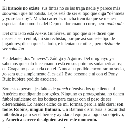
El francés no existe
, sus fintas no se las traga nadie y parece más
showman
que futbolista. Lejos está de ser el tipo que diga “dénmela
y yo se las doy”. Mucha carrerita, mucha trencita que se menea
espectacular como las del Depredador cuando corre, pero
nada más
.
Del otro lado está Alexis Gutiérrez, un tipo que si le dicen que
necesita ser central, irá sin rechistar, porque así son este tipo de
jugadores; dicen que sí a todo, e intentan ser útiles, pero
distan de
ser solución
.
Y adelante, dos “nueves”, Zúñiga y Aguirre. Del uruguayo ya
sabemos que solo luce cuando está en sus potreros sudamericanos;
en Coapa no pasa nada con él. Nunca ha podido encontrar un socio,
¿o será que simplemente él es así? Este personaje ni con el Pony
Ruiz hubiera podido asociarse.
Son estos personajes faltos de
punch
ofensivo los que tienen al
América mendigando por goles. Ninguno es protagonista, no tienen
fútbol suficiente en los botines para cargar con el peso de ser
diferenciales. Lo hemos dicho de mil formas, pero la más clara:
son
todos Robins, ningún Batman.
Un Batman disfrutaría la oscuridad
futbolística para ser el héroe y ayudar al equipo a lograr su objetivo,
y
América carece de alguien así en este momento.