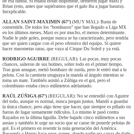
de esa banda. Si estaba Brian disponible, debieron jugar Maxi y
Brian (esto, antes que supiéramos que el galo iba a jugar basura).
Inexplicable.
ALLAN SAINT-MAXIMIN (67’)
(MUY MAL): Basta de
consentirle. De todos los “bombazos” que han llegado a Liga MX
en los últimos meses, Maxi es por mucho, el menos determinante.
Nadie le pide goles, porque nunca se ha caracterizado, pero tendría
que ser quien cargue con el peso ofensivo del equipo. Si quiere
hacer marometas raras, que vaya al Cirque Du Soleil y ya está.
RODRIGO AGUIRRE
(REGULAR): Las pocas, muy pocas
chances, salieron de sus botines, sobre todo en el primer tiempo.
Tras gran amague, metió bombazo de zurda, pero le entró mal a la
pelota. Con la camiseta uruguaya la manda al ángulo mientras se
toma un mate. También asistió a Zúñiga en el gol, pero el
colombiano estaba cinco milímetros adelantado.
RAÚL ZÚÑIGA (67’)
(REGULAR): No se entendió con Aguirre
del todo, aunque es normal, nunca juegan juntos. Mandó a guardar
la única chance, pero algo tiene que hacer, que siempre es pillado en
fueras de lugar sumamente ridículos. Lo mismo le pasó contra
Rayados en la última liguilla. Debe bajarle cinco milímetros a sus
ansias y también le urge un socio que se canse de ponerle pelotas de
gol. Es el primero en resentir la nula generación del América.
Recuerda a Henry hace unos ayeres, donde nadie era capaz de darle