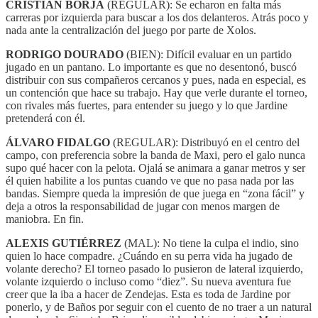
CRISTIAN BORJA
(REGULAR): Se echaron en falta más
carreras por izquierda para buscar a los dos delanteros. Atrás poco y
nada ante la centralización del juego por parte de Xolos.
RODRIGO DOURADO
(BIEN): Difícil evaluar en un partido
jugado en un pantano. Lo importante es que no desentonó, buscó
distribuir con sus compañeros cercanos y pues, nada en especial, es
un contención que hace su trabajo. Hay que verle durante el torneo,
con rivales más fuertes, para entender su juego y lo que Jardine
pretenderá con él.
ÁLVARO FIDALGO
(REGULAR): Distribuyó en el centro del
campo, con preferencia sobre la banda de Maxi, pero el galo nunca
supo qué hacer con la pelota. Ojalá se animara a ganar metros y ser
él quien habilite a los puntas cuando ve que no pasa nada por las
bandas. Siempre queda la impresión de que juega en “zona fácil” y
deja a otros la responsabilidad de jugar con menos margen de
maniobra. En fin.
ALEXIS GUTIÉRREZ
(MAL): No tiene la culpa el indio, sino
quien lo hace compadre. ¿Cuándo en su perra vida ha jugado de
volante derecho? El torneo pasado lo pusieron de lateral izquierdo,
volante izquierdo o incluso como “diez”. Su nueva aventura fue
creer que la iba a hacer de Zendejas. Esta es toda de Jardine por
ponerlo, y de Baños por seguir con el cuento de no traer a un natural