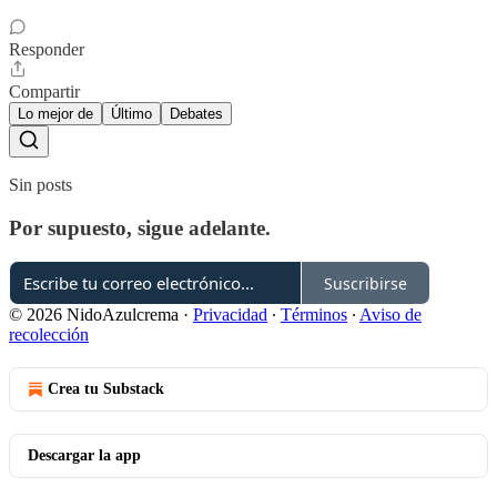
Responder
Compartir
Lo mejor de
Último
Debates
Sin posts
Por supuesto, sigue adelante.
Suscribirse
© 2026 NidoAzulcrema
·
Privacidad
∙
Términos
∙
Aviso de
recolección
Crea tu Substack
Descargar la app