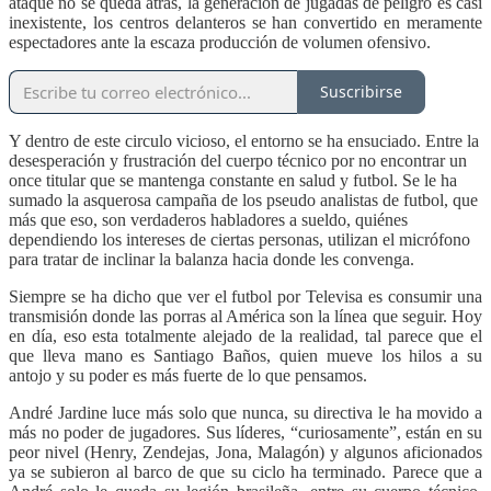
ataque no se queda atrás, la generación de jugadas de peligro es casi
inexistente, los centros delanteros se han convertido en meramente
espectadores ante la escaza producción de volumen ofensivo.
Suscribirse
Y dentro de este circulo vicioso, el entorno se ha ensuciado. Entre la
desesperación y frustración del cuerpo técnico por no encontrar un
once titular que se mantenga constante en salud y futbol. Se le ha
sumado la asquerosa campaña de los pseudo analistas de futbol, que
más que eso, son verdaderos habladores a sueldo, quiénes
dependiendo los intereses de ciertas personas, utilizan el micrófono
para tratar de inclinar la balanza hacia donde les convenga.
Siempre se ha dicho que ver el futbol por Televisa es consumir una
transmisión donde las porras al América son la línea que seguir. Hoy
en día, eso esta totalmente alejado de la realidad, tal parece que el
que lleva mano es Santiago Baños, quien mueve los hilos a su
antojo y su poder es más fuerte de lo que pensamos.
André Jardine luce más solo que nunca, su directiva le ha movido a
más no poder de jugadores. Sus líderes, “curiosamente”, están en su
peor nivel (Henry, Zendejas, Jona, Malagón) y algunos aficionados
ya se subieron al barco de que su ciclo ha terminado. Parece que a