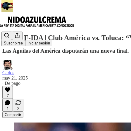
CL25 | F-IDA | Club América vs. Toluca: 
Suscribirse
Iniciar sesión
Las Águilas del América disputarán una nueva final.
Carlos
may 21, 2025
∙ De pago
7
1
2
Compartir