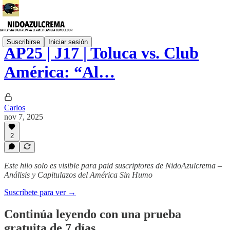
Suscribirse
Iniciar sesión
AP25 | J17 | Toluca vs. Club
América: “Al…
Carlos
nov 7, 2025
2
Este hilo solo es visible para paid suscriptores de NidoAzulcrema –
Análisis y Capitulazos del América Sin Humo
Suscríbete para ver →
Continúa leyendo con una prueba
gratuita de 7 días