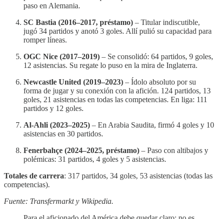
paso en Alemania.
SC Bastia (2016–2017, préstamo)
– Titular indiscutible,
jugó 34 partidos y anotó 3 goles. Allí pulió su capacidad para
romper líneas.
OGC Nice (2017–2019)
– Se consolidó: 64 partidos, 9 goles,
12 asistencias. Su regate lo puso en la mira de Inglaterra.
Newcastle United (2019–2023)
– Ídolo absoluto por su
forma de jugar y su conexión con la afición. 124 partidos, 13
goles, 21 asistencias en todas las competencias. En liga: 111
partidos y 12 goles.
Al-Ahli (2023–2025)
– En Arabia Saudita, firmó 4 goles y 10
asistencias en 30 partidos.
Fenerbahçe (2024–2025, préstamo)
– Paso con altibajos y
polémicas: 31 partidos, 4 goles y 5 asistencias.
Totales de carrera
: 317 partidos, 34 goles, 53 asistencias (todas las
competencias).
Fuente: Transfermarkt y Wikipedia.
Para el aficionado del América debe quedar claro: no es